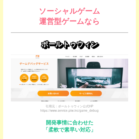
ソーシャルゲーム
運営型ゲームなら
ポールトゥウィン
引用元：ポールトゥウィン公式HP
https://www.service.ptw.inc/game_debug
開発事情に合わせた
「柔軟で素早い対応」